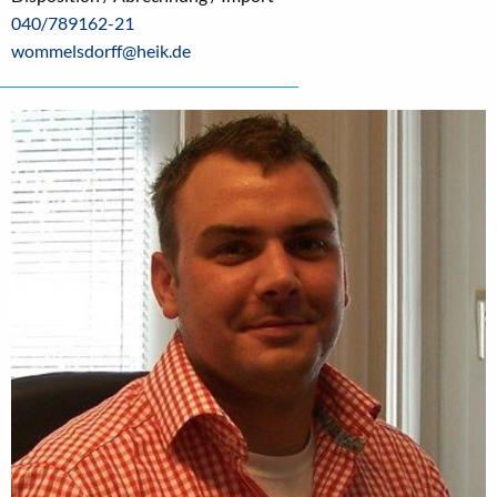
040/789162-21
wommelsdorff@heik.de